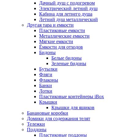
Дачный душ с подогревом
Электрический летний душ
Кабина для летнего душа
Летний душ металлический
Другая тара и емкости
Пластиковые емкости
Металлические емкости
Мягкие емкости
Ёмкости для отходов
Бидоны
Белые бидоны
Зеленые бидоны
Бутылки
Фляги
Флаконы
Банки
Лотки
Пластиковые контейнеры iBox
Крышки
Крышки для ящиков
Банановые коробки
Домики для содержания телят
Тележки
Поддоны
Пластиковые поддоны