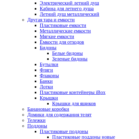
Электрический летний душ
Кабина для летнего душа
Летний душ металлический
Другая тара и емкости
Пластиковые емкости
Металлические емкости
Мягкие емкости
Ёмкости для отходов
Бидоны
Белые бидоны
Зеленые бидоны
Бутылки
Фляги
Флаконы
Банки
Лотки
Пластиковые контейнеры iBox
Крышки
Крышки для ящиков
Банановые коробки
Домики для содержания телят
Тележки
Поддоны
Пластиковые поддоны
Пластиковые поддоны новые