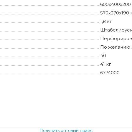
600х400х200
570х370х190
1,8 кг
Штабелируем
Перфориров
По желанию 
40
41 кг
6774000
.
Получить оптовый прайс