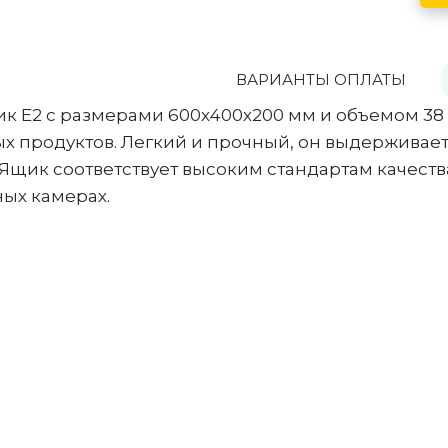
сорные баки 750 литров
стандартные поддоны
сорные контейнеры 770 литров
легченные поддоны
ВАРИАНТЫ ОПЛАТЫ
сорные баки 800 литров
ллеты бортовые
к Е2 с размерами 600х400х200 мм и объемом 38
х продуктов. Легкий и прочный, он выдерживает
сорный контейнер 1100 литров
ллеты новые
щик соответствует высоким стандартам качества
ддоны деревянные 1200х800
ых камерах.