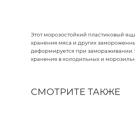
Му
Не
Му
Об
Му
Па
Этот морозостойкий пластиковый ящи
хранения мяса и других замороженны
Му
Па
деформируется при замораживании. Я
По
хранения в холодильных и морозильн
СМОТРИТЕ ТАКЖЕ