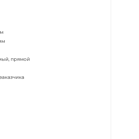
мм
мм
ый, прямой
заказчика