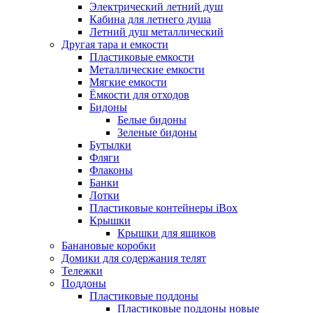
Электрический летний душ
Кабина для летнего душа
Летний душ металлический
Другая тара и емкости
Пластиковые емкости
Металлические емкости
Мягкие емкости
Ёмкости для отходов
Бидоны
Белые бидоны
Зеленые бидоны
Бутылки
Фляги
Флаконы
Банки
Лотки
Пластиковые контейнеры iBox
Крышки
Крышки для ящиков
Банановые коробки
Домики для содержания телят
Тележки
Поддоны
Пластиковые поддоны
Пластиковые поддоны новые