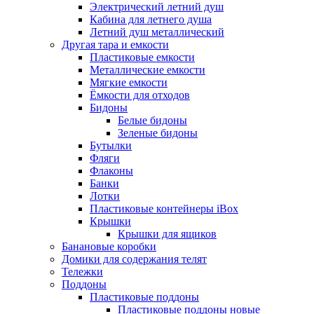
Электрический летний душ
Кабина для летнего душа
Летний душ металлический
Другая тара и емкости
Пластиковые емкости
Металлические емкости
Мягкие емкости
Ёмкости для отходов
Бидоны
Белые бидоны
Зеленые бидоны
Бутылки
Фляги
Флаконы
Банки
Лотки
Пластиковые контейнеры iBox
Крышки
Крышки для ящиков
Банановые коробки
Домики для содержания телят
Тележки
Поддоны
Пластиковые поддоны
Пластиковые поддоны новые