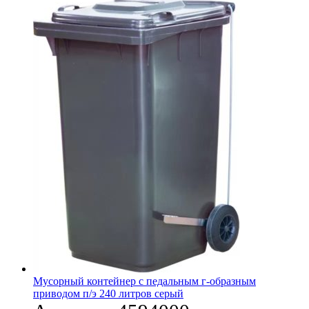
Мусорный контейнер с педальным г-образным
приводом п/э 240 литров серый