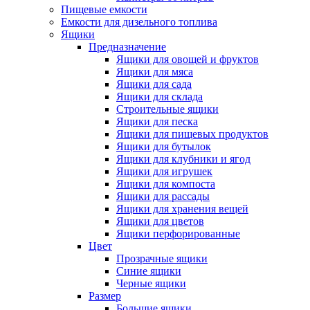
Пищевые емкости
Емкости для дизельного топлива
Ящики
Предназначение
Ящики для овощей и фруктов
Ящики для мяса
Ящики для сада
Ящики для склада
Строительные ящики
Ящики для песка
Ящики для пищевых продуктов
Ящики для бутылок
Ящики для клубники и ягод
Ящики для игрушек
Ящики для компоста
Ящики для рассады
Ящики для хранения вещей
Ящики для цветов
Ящики перфорированные
Цвет
Прозрачные ящики
Синие ящики
Черные ящики
Размер
Большие ящики