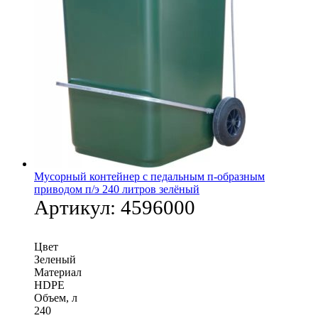
Мусорный контейнер с педальным п-образным
приводом п/э 240 литров зелёный
Артикул:
4596000
Цвет
Зеленый
Материал
HDPE
Объем, л
240