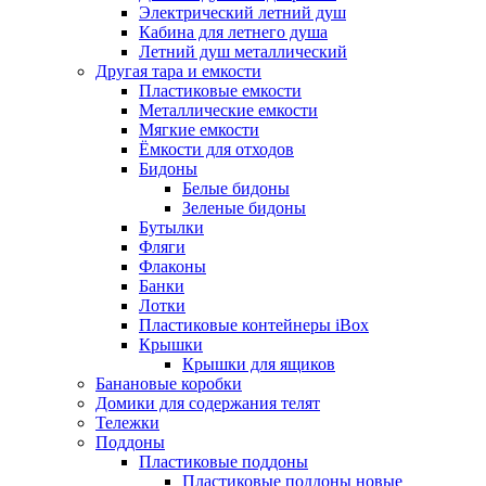
Электрический летний душ
Кабина для летнего душа
Летний душ металлический
Другая тара и емкости
Пластиковые емкости
Металлические емкости
Мягкие емкости
Ёмкости для отходов
Бидоны
Белые бидоны
Зеленые бидоны
Бутылки
Фляги
Флаконы
Банки
Лотки
Пластиковые контейнеры iBox
Крышки
Крышки для ящиков
Банановые коробки
Домики для содержания телят
Тележки
Поддоны
Пластиковые поддоны
Пластиковые поддоны новые