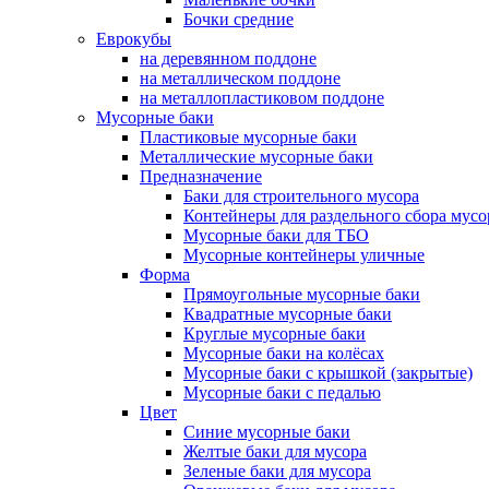
Бочки средние
Еврокубы
на деревянном поддоне
на металлическом поддоне
на металлопластиковом поддоне
Мусорные баки
Пластиковые мусорные баки
Металлические мусорные баки
Предназначение
Баки для строительного мусора
Контейнеры для раздельного сбора мусо
Мусорные баки для ТБО
Мусорные контейнеры уличные
Форма
Прямоугольные мусорные баки
Квадратные мусорные баки
Круглые мусорные баки
Мусорные баки на колёсах
Мусорные баки с крышкой (закрытые)
Мусорные баки с педалью
Цвет
Синие мусорные баки
Желтые баки для мусора
Зеленые баки для мусора