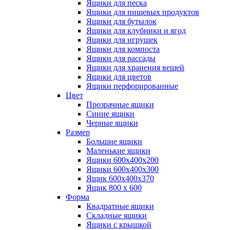
Ящики для песка
Ящики для пищевых продуктов
Ящики для бутылок
Ящики для клубники и ягод
Ящики для игрушек
Ящики для компоста
Ящики для рассады
Ящики для хранения вещей
Ящики для цветов
Ящики перфорированные
Цвет
Прозрачные ящики
Синие ящики
Черные ящики
Размер
Большие ящики
Маленькие ящики
Ящики 600х400х200
Ящики 600х400х300
Ящик 600х400х370
Ящик 800 х 600
Форма
Квадратные ящики
Складные ящики
Ящики с крышкой