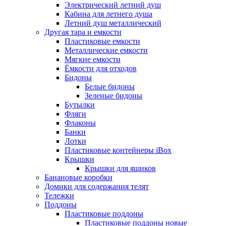
Электрический летний душ
Кабина для летнего душа
Летний душ металлический
Другая тара и емкости
Пластиковые емкости
Металлические емкости
Мягкие емкости
Ёмкости для отходов
Бидоны
Белые бидоны
Зеленые бидоны
Бутылки
Фляги
Флаконы
Банки
Лотки
Пластиковые контейнеры iBox
Крышки
Крышки для ящиков
Банановые коробки
Домики для содержания телят
Тележки
Поддоны
Пластиковые поддоны
Пластиковые поддоны новые