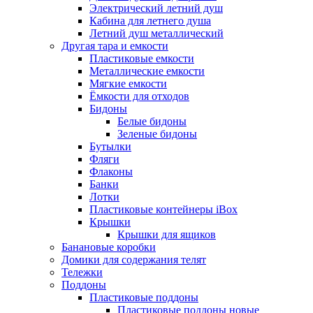
Электрический летний душ
Кабина для летнего душа
Летний душ металлический
Другая тара и емкости
Пластиковые емкости
Металлические емкости
Мягкие емкости
Ёмкости для отходов
Бидоны
Белые бидоны
Зеленые бидоны
Бутылки
Фляги
Флаконы
Банки
Лотки
Пластиковые контейнеры iBox
Крышки
Крышки для ящиков
Банановые коробки
Домики для содержания телят
Тележки
Поддоны
Пластиковые поддоны
Пластиковые поддоны новые