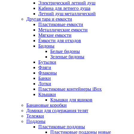
Электрический летний душ
Кабина для летнего душа
Летний душ металлический
Другая тара и емкости
Пластиковые емкости
Металлические емкости
Мягкие емкости
Ёмкости для отходов
Бидоны
Белые бидоны
Зеленые бидоны
Бутылки
Фляги
Флаконы
Банки
Лотки
Пластиковые контейнеры iBox
Крышки
Крышки для ящиков
Банановые коробки
Домики для содержания телят
Тележки
Поддоны
Пластиковые поддоны
Пластиковые поддоны новые