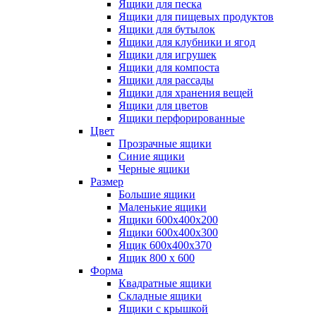
Ящики для песка
Ящики для пищевых продуктов
Ящики для бутылок
Ящики для клубники и ягод
Ящики для игрушек
Ящики для компоста
Ящики для рассады
Ящики для хранения вещей
Ящики для цветов
Ящики перфорированные
Цвет
Прозрачные ящики
Синие ящики
Черные ящики
Размер
Большие ящики
Маленькие ящики
Ящики 600х400х200
Ящики 600х400х300
Ящик 600х400х370
Ящик 800 х 600
Форма
Квадратные ящики
Складные ящики
Ящики с крышкой