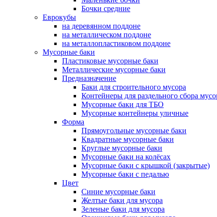
Бочки средние
Еврокубы
на деревянном поддоне
на металлическом поддоне
на металлопластиковом поддоне
Мусорные баки
Пластиковые мусорные баки
Металлические мусорные баки
Предназначение
Баки для строительного мусора
Контейнеры для раздельного сбора мусо
Мусорные баки для ТБО
Мусорные контейнеры уличные
Форма
Прямоугольные мусорные баки
Квадратные мусорные баки
Круглые мусорные баки
Мусорные баки на колёсах
Мусорные баки с крышкой (закрытые)
Мусорные баки с педалью
Цвет
Синие мусорные баки
Желтые баки для мусора
Зеленые баки для мусора