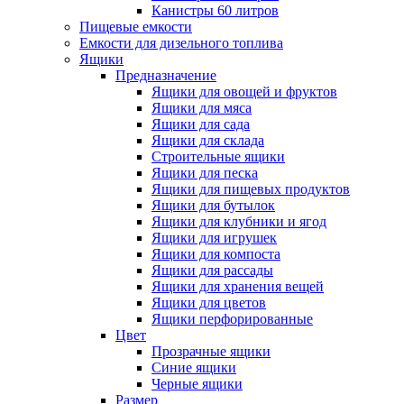
Канистры 60 литров
Пищевые емкости
Емкости для дизельного топлива
Ящики
Предназначение
Ящики для овощей и фруктов
Ящики для мяса
Ящики для сада
Ящики для склада
Строительные ящики
Ящики для песка
Ящики для пищевых продуктов
Ящики для бутылок
Ящики для клубники и ягод
Ящики для игрушек
Ящики для компоста
Ящики для рассады
Ящики для хранения вещей
Ящики для цветов
Ящики перфорированные
Цвет
Прозрачные ящики
Синие ящики
Черные ящики
Размер