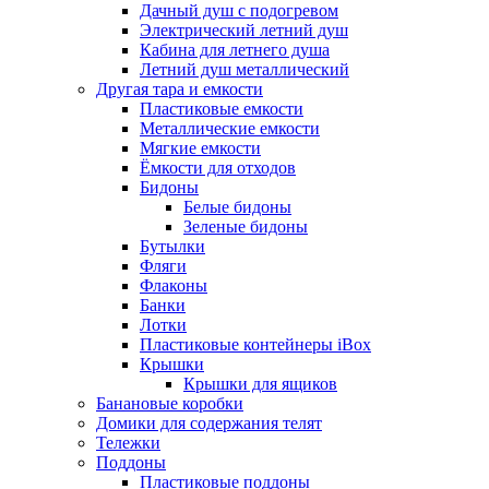
Дачный душ с подогревом
Электрический летний душ
Кабина для летнего душа
Летний душ металлический
Другая тара и емкости
Пластиковые емкости
Металлические емкости
Мягкие емкости
Ёмкости для отходов
Бидоны
Белые бидоны
Зеленые бидоны
Бутылки
Фляги
Флаконы
Банки
Лотки
Пластиковые контейнеры iBox
Крышки
Крышки для ящиков
Банановые коробки
Домики для содержания телят
Тележки
Поддоны
Пластиковые поддоны