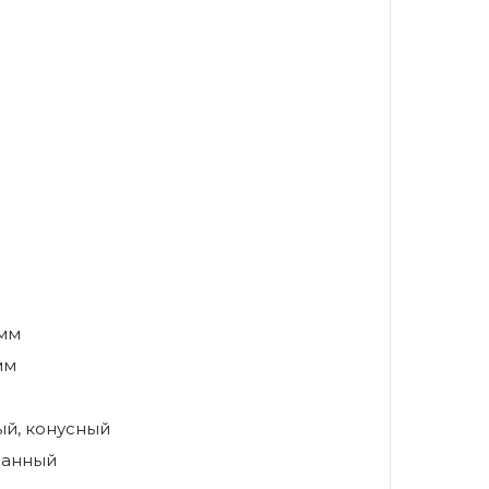
 мм
мм
й, конусный
анный