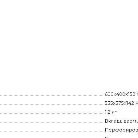
600х400х152
535х375х142 
1,2 кг
Вкладываемы
Перфориров