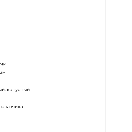
 мм
 мм
й, конусный
заказчика