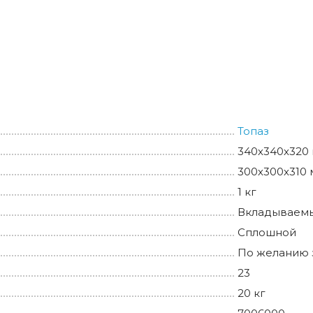
Топаз
340х340х320
300х300х310
1 кг
Вкладываемы
Сплошной
По желанию 
23
20 кг