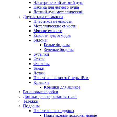
Электрический летний душ
Кабина для летнего душа
Летний душ металлический
Другая тара и емкости
Пластиковые емкости
Металлические емкости
Мягкие емкости
Ёмкости для отходов
Бидоны
Белые бидоны
Зеленые бидоны
Бутылки
Фляги
Флаконы
Банки
Лотки
Пластиковые контейнеры iBox
Крышки
Крышки для ящиков
Банановые коробки
Домики для содержания телят
Тележки
Поддоны
Пластиковые поддоны
Пластиковые поддоны новые