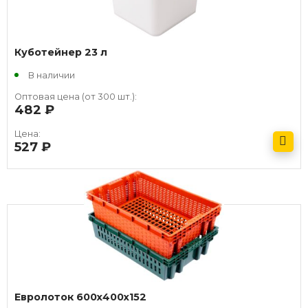
Куботейнер 23 л
В наличии
Оптовая цена (от 300 шт.):
482
руб.
Цена:
527
руб.
Получить оптовый прайс
Евролоток 600х400х152