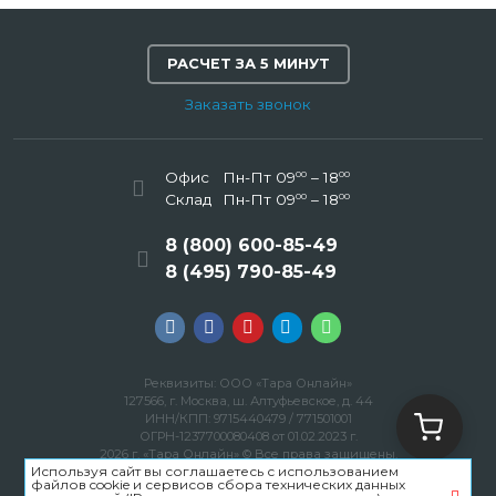
РАСЧЕТ ЗА 5 МИНУТ
Заказать звонок
00
00
Офис
Пн-Пт 09
– 18
00
00
Склад
Пн-Пт 09
– 18
8 (800) 600-85-49
8 (495) 790-85-49
Реквизиты: ООО «Тара Онлайн»
127566, г. Москва, ш. Алтуфьевское, д. 44
ИНН/КПП: 9715440479 / 771501001
ОГРН-1237700080408 от 01.02.2023 г.
2026 г. «Тара Онлайн» © Все права защищены.
Используя сайт вы соглашаетесь с использованием
Политика конфиденциальности
файлов cookie и сервисов сбора технических данных
Пользовательское соглашение