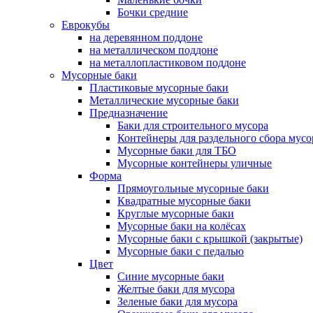
Бочки средние
Еврокубы
на деревянном поддоне
на металлическом поддоне
на металлопластиковом поддоне
Мусорные баки
Пластиковые мусорные баки
Металлические мусорные баки
Предназначение
Баки для строительного мусора
Контейнеры для раздельного сбора мусо
Мусорные баки для ТБО
Мусорные контейнеры уличные
Форма
Прямоугольные мусорные баки
Квадратные мусорные баки
Круглые мусорные баки
Мусорные баки на колёсах
Мусорные баки с крышкой (закрытые)
Мусорные баки с педалью
Цвет
Синие мусорные баки
Желтые баки для мусора
Зеленые баки для мусора