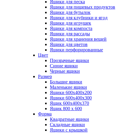
Ящики для песка
Ящики для пищевых продуктов
Ящики для бутылок
Ящики для клубники и ягод
Ящики для игрушек
Ящики для компоста
Ящики для рассады
Ящики для хранения вещей
Ящики для цветов
Ящики перфорированные
Цвет
Прозрачные ящики
Синие ящики
Черные ящики
Размер
Большие ящики
Маленькие ящики
Ящики 600х400х200
Ящики 600х400х300
Ящик 600х400х370
Ящик 800 х 600
Форма
Квадратные ящики
Складные ящики
Ящики с крышкой