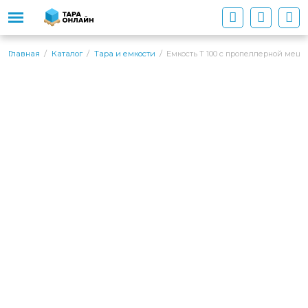
Емкость T 100 c пропеллерной меш
Главная
Каталог
Тара и емкости