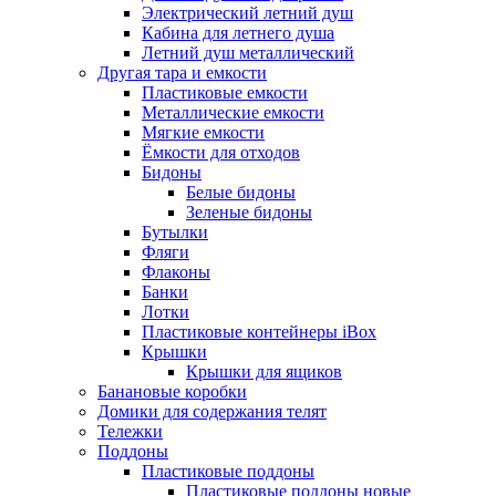
Электрический летний душ
Кабина для летнего душа
Летний душ металлический
Другая тара и емкости
Пластиковые емкости
Металлические емкости
Мягкие емкости
Ёмкости для отходов
Бидоны
Белые бидоны
Зеленые бидоны
Бутылки
Фляги
Флаконы
Банки
Лотки
Пластиковые контейнеры iBox
Крышки
Крышки для ящиков
Банановые коробки
Домики для содержания телят
Тележки
Поддоны
Пластиковые поддоны
Пластиковые поддоны новые