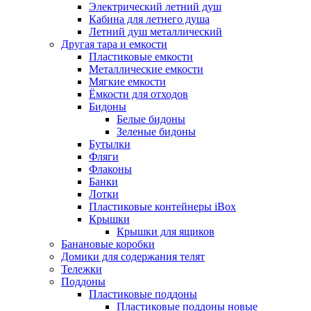
Электрический летний душ
Кабина для летнего душа
Летний душ металлический
Другая тара и емкости
Пластиковые емкости
Металлические емкости
Мягкие емкости
Ёмкости для отходов
Бидоны
Белые бидоны
Зеленые бидоны
Бутылки
Фляги
Флаконы
Банки
Лотки
Пластиковые контейнеры iBox
Крышки
Крышки для ящиков
Банановые коробки
Домики для содержания телят
Тележки
Поддоны
Пластиковые поддоны
Пластиковые поддоны новые