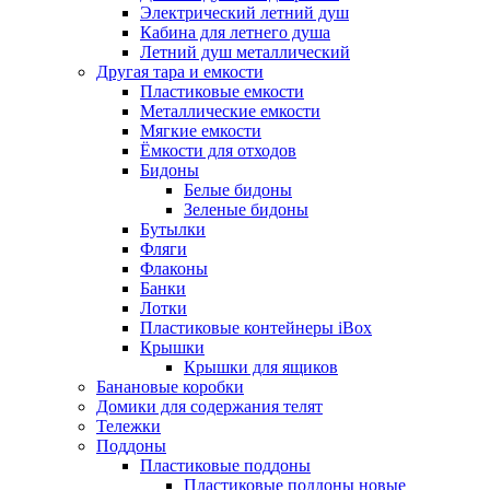
Электрический летний душ
Кабина для летнего душа
Летний душ металлический
Другая тара и емкости
Пластиковые емкости
Металлические емкости
Мягкие емкости
Ёмкости для отходов
Бидоны
Белые бидоны
Зеленые бидоны
Бутылки
Фляги
Флаконы
Банки
Лотки
Пластиковые контейнеры iBox
Крышки
Крышки для ящиков
Банановые коробки
Домики для содержания телят
Тележки
Поддоны
Пластиковые поддоны
Пластиковые поддоны новые