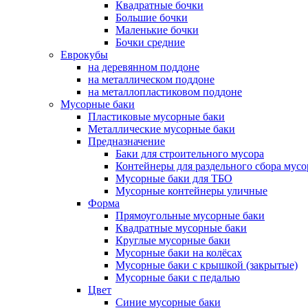
Квадратные бочки
Большие бочки
Маленькие бочки
Бочки средние
Еврокубы
на деревянном поддоне
на металлическом поддоне
на металлопластиковом поддоне
Мусорные баки
Пластиковые мусорные баки
Металлические мусорные баки
Предназначение
Баки для строительного мусора
Контейнеры для раздельного сбора мусо
Мусорные баки для ТБО
Мусорные контейнеры уличные
Форма
Прямоугольные мусорные баки
Квадратные мусорные баки
Круглые мусорные баки
Мусорные баки на колёсах
Мусорные баки с крышкой (закрытые)
Мусорные баки с педалью
Цвет
Синие мусорные баки