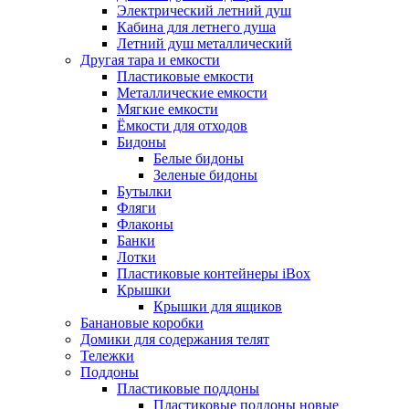
Электрический летний душ
Кабина для летнего душа
Летний душ металлический
Другая тара и емкости
Пластиковые емкости
Металлические емкости
Мягкие емкости
Ёмкости для отходов
Бидоны
Белые бидоны
Зеленые бидоны
Бутылки
Фляги
Флаконы
Банки
Лотки
Пластиковые контейнеры iBox
Крышки
Крышки для ящиков
Банановые коробки
Домики для содержания телят
Тележки
Поддоны
Пластиковые поддоны
Пластиковые поддоны новые