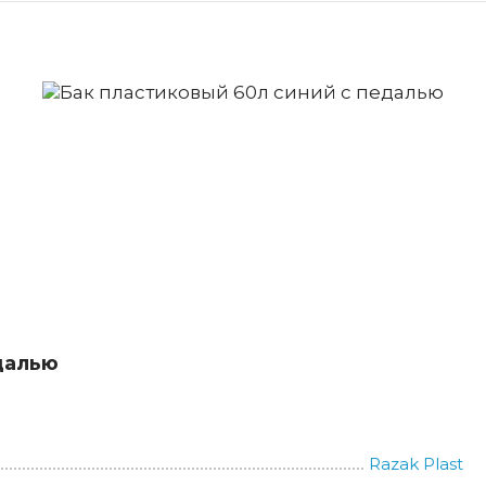
далью
Razak Plast