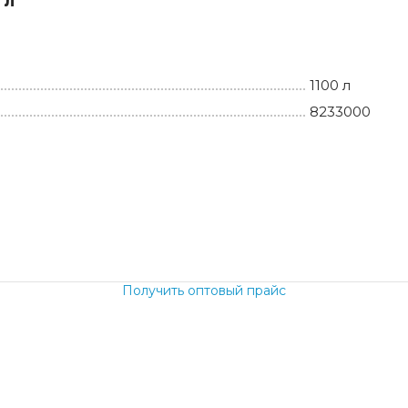
 л
1100 л
8233000
б.
Получить оптовый прайс