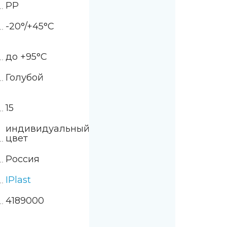
PP
баки 105 литров
-20°/+45°С
 контейнеры 240 литров
 контейнеры 360 литров
до +95°С
 контейнер 660 литров
Голубой
 баки 750 литров
15
 контейнеры 770 литров
индивидуальный
цвет
 баки 800 литров
Россия
контейнер 1100 литров
IPlast
4189000