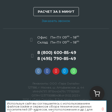
РАСЧЕТ ЗА 5 МИНУТ
Заказать звонок
00
00
Офис
Пн-Пт 09
– 18
00
00
Склад
Пн-Пт 09
– 18
8 (800) 600-85-49
8 (495) 790-85-49
Реквизиты: ООО «Тара Онлайн»
127566, г. Москва, ш. Алтуфьевское, д. 44
ИНН/КПП: 9715440479 / 771501001
ОГРН-1237700080408 от 01.02.2023 г.
2026 г. «Тара Онлайн» © Все права защищены.
Используя сайт вы соглашаетесь с использованием
Политика конфиденциальности
файлов cookie и сервисов сбора технических данных
Пользовательское соглашение
посетителей (IP-адресов, местоположения и др.) для
Карта сайта