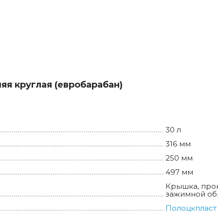
яя круглая (евробарабан)
30 л
316 мм
250 мм
497 мм
Крышка, прок
зажимной об
Полоцкпласт