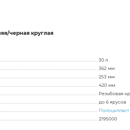
няя/черная круглая
30 л
362 мм
253 мм
420 мм
Резьбовая к
до 6 ярусов
Полоцкпласт
2195000