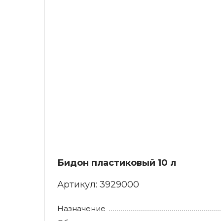
Му
Не
Му
Об
Му
Па
Му
Па
По
Бидон пластиковый 10 л
Артикул:
3929000
Назначение