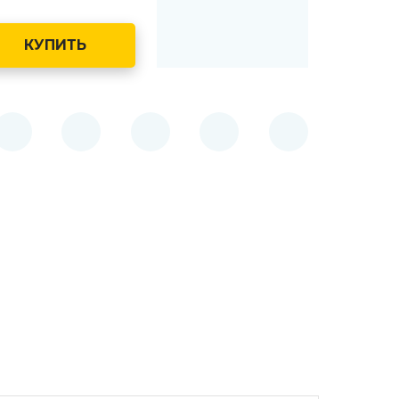
баки 105 литров
КУПИТЬ
 контейнеры 240 литров
 контейнеры 360 литров
 контейнер 660 литров
 баки 750 литров
 контейнеры 770 литров
 баки 800 литров
контейнер 1100 литров