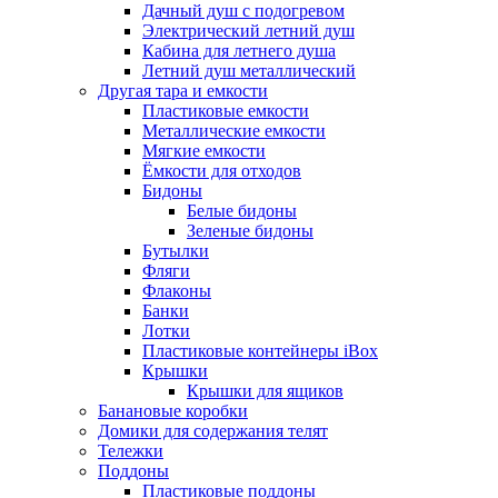
Дачный душ с подогревом
Электрический летний душ
Кабина для летнего душа
Летний душ металлический
Другая тара и емкости
Пластиковые емкости
Металлические емкости
Мягкие емкости
Ёмкости для отходов
Бидоны
Белые бидоны
Зеленые бидоны
Бутылки
Фляги
Флаконы
Банки
Лотки
Пластиковые контейнеры iBox
Крышки
Крышки для ящиков
Банановые коробки
Домики для содержания телят
Тележки
Поддоны
Пластиковые поддоны