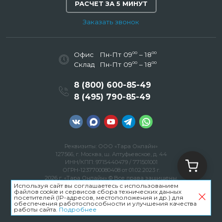
РАСЧЕТ ЗА 5 МИНУТ
Заказать звонок
00
00
Офис
Пн-Пт 09
– 18
00
00
Склад
Пн-Пт 09
– 18
8 (800) 600-85-49
8 (495) 790-85-49
Реквизиты: ООО «Тара Онлайн»
127566, г. Москва, ш. Алтуфьевское, д. 44
ИНН/КПП: 9715440479 / 771501001
ОГРН-1237700080408 от 01.02.2023 г.
2026 г. «Тара Онлайн» © Все права защищены.
Используя сайт вы соглашаетесь с использованием
Политика конфиденциальности
файлов cookie и сервисов сбора технических данных
Пользовательское соглашение
посетителей (IP-адресов, местоположения и др.) для
Карта сайта
обеспечения работоспособности и улучшения качества
работы сайта.
Подробнее