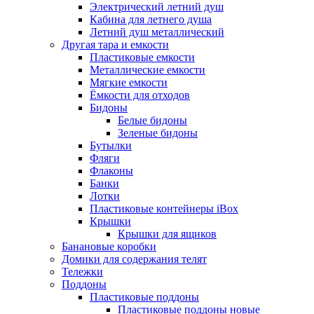
Электрический летний душ
Кабина для летнего душа
Летний душ металлический
Другая тара и емкости
Пластиковые емкости
Металлические емкости
Мягкие емкости
Ёмкости для отходов
Бидоны
Белые бидоны
Зеленые бидоны
Бутылки
Фляги
Флаконы
Банки
Лотки
Пластиковые контейнеры iBox
Крышки
Крышки для ящиков
Банановые коробки
Домики для содержания телят
Тележки
Поддоны
Пластиковые поддоны
Пластиковые поддоны новые