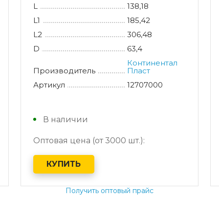
L
138,18
L1
185,42
L2
306,48
D
63,4
Континентал
Производитель
Пласт
Артикул
12707000
В наличии
Оптовая цена (от 3000 шт.):
КУПИТЬ
Получить оптовый прайс