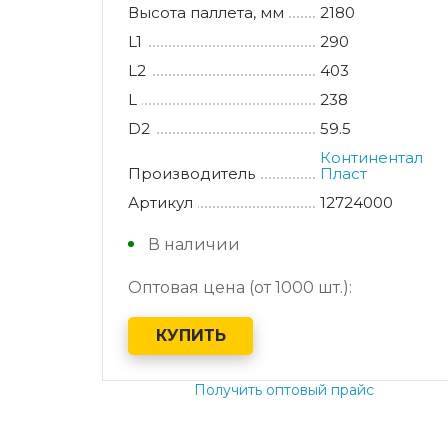
Высота паллета, мм
2180
L1
290
L2
403
L
238
D2
59.5
Континентал
Производитель
Пласт
Артикул
12724000
В наличии
Оптовая цена (от 1000 шт.):
КУПИТЬ
Получить оптовый прайс