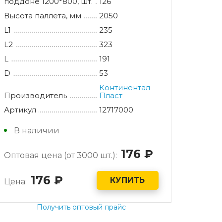
поддоне 1200*800, шт.
126
баки 105 литров
Высота паллета, мм
2050
L1
235
 контейнеры 240 литров
L2
323
 контейнеры 360 литров
L
191
D
53
 контейнер 660 литров
Континентал
Производитель
Пласт
 баки 750 литров
Артикул
12717000
 контейнеры 770 литров
В наличии
 баки 800 литров
176
руб.
Оптовая цена (от 3000 шт.):
контейнер 1100 литров
176
руб.
КУПИТЬ
Цена:
Получить оптовый прайс