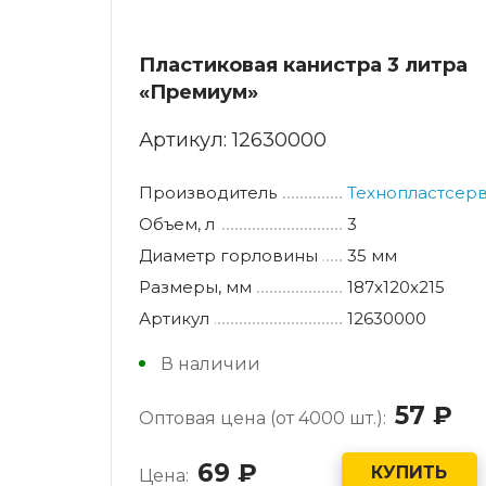
Пластиковая канистра 3 литра
«Премиум»
Артикул:
12630000
Производитель
Технопластсер
Объем, л
3
Диаметр горловины
35 мм
Размеры, мм
187x120x215
Артикул
12630000
В наличии
57
ру
Оптовая цена (от 4000 шт.):
69
руб.
КУПИТЬ
Цена: