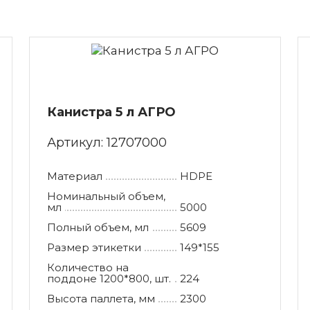
сорные баки 750 литров
стандартные поддоны
сорные контейнеры 770 литров
легченные поддоны
сорные баки 800 литров
ллеты бортовые
сорный контейнер 1100 литров
ллеты новые
Канистра 5 л АГРО
ддоны деревянные 1200х800
Артикул:
12707000
Материал
HDPE
Номинальный объем,
мл
5000
Полный объем, мл
5609
Размер этикетки
149*155
Количество на
поддоне 1200*800, шт.
224
Высота паллета, мм
2300