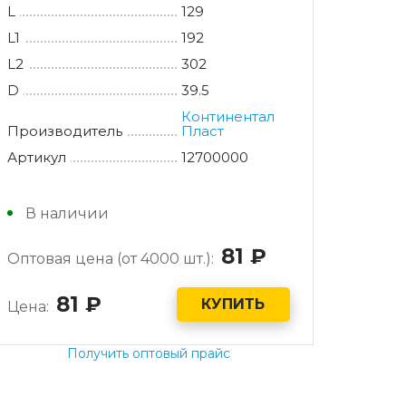
L
129
L1
192
L2
302
D
39.5
Континентал
Производитель
Пласт
Артикул
12700000
В наличии
81
руб.
Оптовая цена (от 4000 шт.):
81
руб.
КУПИТЬ
Цена:
Получить оптовый прайс