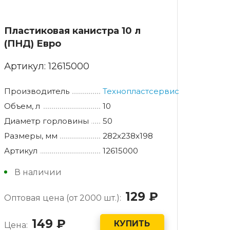
Пластиковая канистра 10 л
(ПНД) Евро
Артикул:
12615000
Производитель
Технопластсервис
Объем, л
10
Диаметр горловины
50
Размеры, мм
282x238x198
Артикул
12615000
В наличии
129
руб.
Оптовая цена (от 2000 шт.):
149
руб.
КУПИТЬ
Цена: