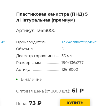
Пластиковая канистра (ПНД) 5
л Натуральная (премиум)
Артикул:
12618000
вис
Производитель
Технопластсервис
Объем, л
5
Диаметр горловины
35 мм
Размеры, мм
190x136x277
Артикул
12618000
В наличии
б.
61
руб.
Оптовая цена (от 3000 шт.):
73
руб.
КУПИТЬ
Цена: