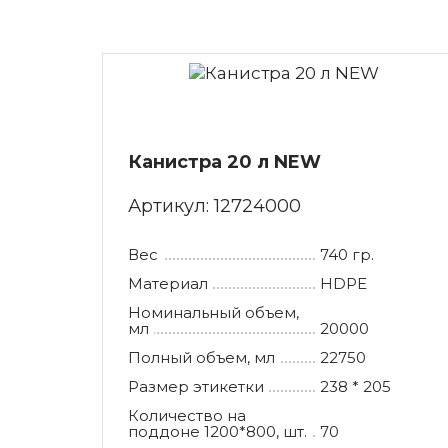
Му
Не
Му
Об
Му
Па
Му
Па
Канистра 20 л NEW
По
Артикул:
12724000
Вес
740 гр.
Материал
HDPE
Номинальный объем,
мл
20000
Полный объем, мл
22750
Размер этикетки
238 * 205
Количество на
поддоне 1200*800, шт.
70