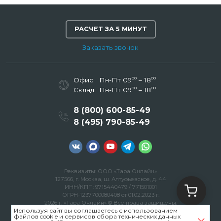
РАСЧЕТ ЗА 5 МИНУТ
Заказать звонок
00
00
Офис
Пн-Пт 09
– 18
00
00
Склад
Пн-Пт 09
– 18
8 (800) 600-85-49
8 (495) 790-85-49
Реквизиты: ООО «Тара Онлайн»
127566, г. Москва, ш. Алтуфьевское, д. 44
ИНН/КПП: 9715440479 / 771501001
ОГРН-1237700080408 от 01.02.2023 г.
2026 г. «Тара Онлайн» © Все права защищены.
Используя сайт вы соглашаетесь с использованием
Политика конфиденциальности
файлов cookie и сервисов сбора технических данных
Пользовательское соглашение