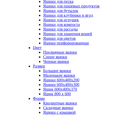
Ящики для песка
Ящики для пищевых продуктов
Ящики для бутылок
Ящики для клубники и ягод
Ящики для игрушек
Ящики для компоста
Ящики для рассады
Ящики для хранения вещей
Ящики для цветов
Ящики перфорированные
Цвет
Прозрачные ящики
Синие ящики
Черные ящики
Размер
Большие ящики
Маленькие ящики
Ящики 600х400х200
Ящики 600х400х300
Ящик 600х400х370
Ящик 800 х 600
Форма
Квадратные ящики
Складные ящики
Ящики с крышкой