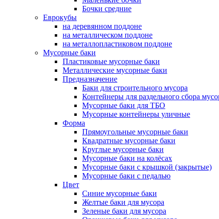
Бочки средние
Еврокубы
на деревянном поддоне
на металлическом поддоне
на металлопластиковом поддоне
Мусорные баки
Пластиковые мусорные баки
Металлические мусорные баки
Предназначение
Баки для строительного мусора
Контейнеры для раздельного сбора мусо
Мусорные баки для ТБО
Мусорные контейнеры уличные
Форма
Прямоугольные мусорные баки
Квадратные мусорные баки
Круглые мусорные баки
Мусорные баки на колёсах
Мусорные баки с крышкой (закрытые)
Мусорные баки с педалью
Цвет
Синие мусорные баки
Желтые баки для мусора
Зеленые баки для мусора