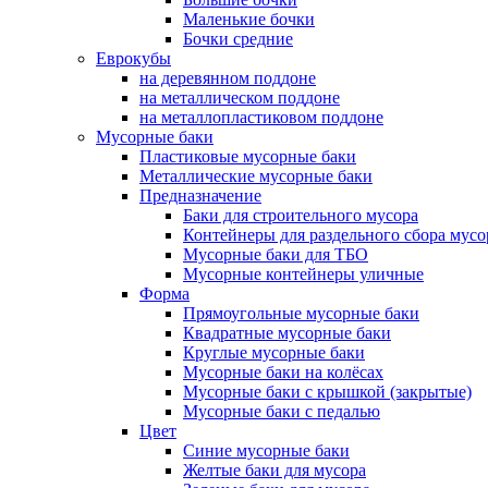
Маленькие бочки
Бочки средние
Еврокубы
на деревянном поддоне
на металлическом поддоне
на металлопластиковом поддоне
Мусорные баки
Пластиковые мусорные баки
Металлические мусорные баки
Предназначение
Баки для строительного мусора
Контейнеры для раздельного сбора мусо
Мусорные баки для ТБО
Мусорные контейнеры уличные
Форма
Прямоугольные мусорные баки
Квадратные мусорные баки
Круглые мусорные баки
Мусорные баки на колёсах
Мусорные баки с крышкой (закрытые)
Мусорные баки с педалью
Цвет
Синие мусорные баки
Желтые баки для мусора