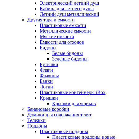
Электрический летний душ
Кабина для летнего душа
Летний душ металлический
Другая тара и емкости
Пластиковые емкости
Металлические емкости
Мягкие емкости
Ёмкости для отходов
Бидоны
Белые бидоны
Зеленые бидоны
Бутылки
Фляги
Флаконы
Банки
Лотки
Пластиковые контейнеры iBox
Крышки
Крышки для ящиков
Банановые коробки
Домики для содержания телят
Тележки
Поддоны
Пластиковые поддоны
Пластиковые поддоны новые