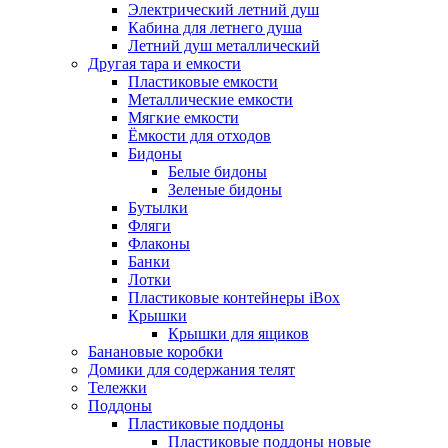
Электрический летний душ
Кабина для летнего душа
Летний душ металлический
Другая тара и емкости
Пластиковые емкости
Металлические емкости
Мягкие емкости
Ёмкости для отходов
Бидоны
Белые бидоны
Зеленые бидоны
Бутылки
Фляги
Флаконы
Банки
Лотки
Пластиковые контейнеры iBox
Крышки
Крышки для ящиков
Банановые коробки
Домики для содержания телят
Тележки
Поддоны
Пластиковые поддоны
Пластиковые поддоны новые