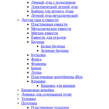
Дачный душ с подогревом
Электрический летний душ
Кабина для летнего душа
Летний душ металлический
Другая тара и емкости
Пластиковые емкости
Металлические емкости
Мягкие емкости
Ёмкости для отходов
Бидоны
Белые бидоны
Зеленые бидоны
Бутылки
Фляги
Флаконы
Банки
Лотки
Пластиковые контейнеры iBox
Крышки
Крышки для ящиков
Банановые коробки
Домики для содержания телят
Тележки
Поддоны
Пластиковые поддоны