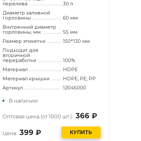
перелива
30 л
баки 105 литров
Диаметр заливной
горловины
60 мм
 контейнеры 240 литров
Внутренний диаметр
горловины, мм
55 мм
 контейнеры 360 литров
Размер этикетки
150*130 мм
 контейнер 660 литров
Подходит для
вторичной
переработки
100%
 баки 750 литров
Материал
HDPE
 контейнеры 770 литров
Материал крышки
HDPE, РE, РР
Артикул
12045000
 баки 800 литров
В наличии
контейнер 1100 литров
366
руб.
Оптовая цена (от 1000 шт.):
399
руб.
КУПИТЬ
Цена: