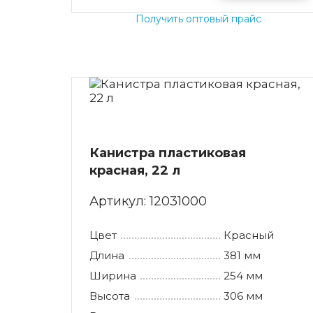
Му
Не
Получить оптовый прайс
Му
Об
Му
Па
Му
Па
По
Канистра пластиковая
красная, 22 л
Артикул:
12031000
Цвет
Красный
Длина
381 мм
Ширина
254 мм
Высота
306 мм