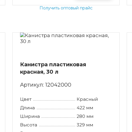
сорные баки 750 литров
стандартные поддоны
Получить оптовый прайс
сорные контейнеры 770 литров
легченные поддоны
сорные баки 800 литров
ллеты бортовые
сорный контейнер 1100 литров
ллеты новые
ддоны деревянные 1200х800
Канистра пластиковая
красная, 30 л
Артикул:
12042000
Цвет
Красный
Длина
422 мм
Ширина
280 мм
Высота
329 мм