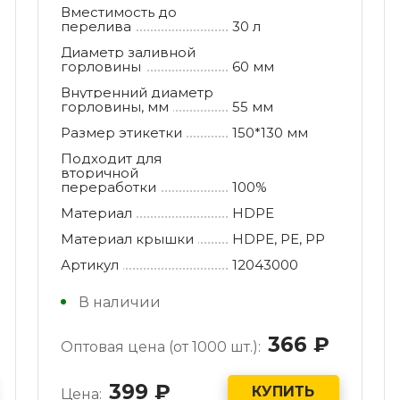
Вместимость до
перелива
30 л
Диаметр заливной
горловины
60 мм
Внутренний диаметр
горловины, мм
55 мм
Размер этикетки
150*130 мм
Подходит для
вторичной
переработки
100%
Материал
HDPE
Материал крышки
HDPE, РE, РР
Артикул
12043000
В наличии
уб.
366
руб.
Оптовая цена (от 1000 шт.):
399
руб.
КУПИТЬ
Цена: