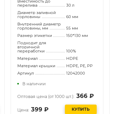
Вместимость до
перелива
30 л
Диаметр заливной
горловины
60 мм
Внутренний диаметр
горловины, мм
55 мм
Размер этикетки
150*130 мм
Подходит для
вторичной
переработки
100%
Материал
HDPE
Материал крышки
HDPE, РE, РР
Артикул
12042000
В наличии
уб.
366
руб.
Оптовая цена (от 1000 шт.):
399
руб.
КУПИТЬ
Цена: