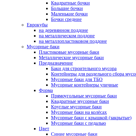
Квадратные бочки
Большие бочки
Маленькие бочки
Бочки средние
Еврокубы
на деревянном поддоне
на металлическом поддоне
на металлопластиковом поддоне
Мусорные баки
Пластиковые мусорные баки
Металлические мусорные баки
Предназначение
Баки для строительного мусора
Контейнеры для раздельного сбора мусо
Мусорные баки для ТБО
Мусорные контейнеры уличные
Форма
Прямоугольные мусорные баки
Квадратные мусорные баки
Круглые мусорные баки
Мусорные баки на колёсах
Мусорные баки с крышкой (закрытые)
Мусорные баки с педалью
Цвет
Синие мусорные баки