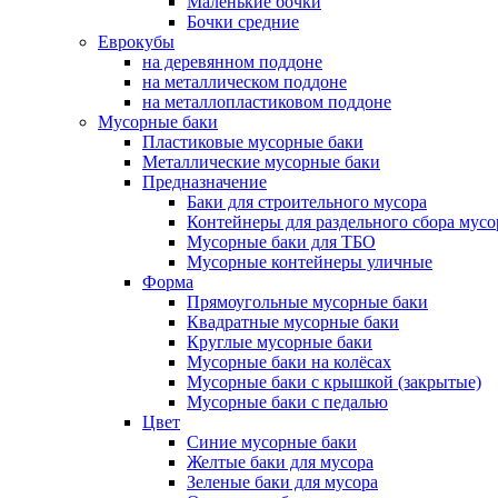
Маленькие бочки
Бочки средние
Еврокубы
на деревянном поддоне
на металлическом поддоне
на металлопластиковом поддоне
Мусорные баки
Пластиковые мусорные баки
Металлические мусорные баки
Предназначение
Баки для строительного мусора
Контейнеры для раздельного сбора мусо
Мусорные баки для ТБО
Мусорные контейнеры уличные
Форма
Прямоугольные мусорные баки
Квадратные мусорные баки
Круглые мусорные баки
Мусорные баки на колёсах
Мусорные баки с крышкой (закрытые)
Мусорные баки с педалью
Цвет
Синие мусорные баки
Желтые баки для мусора
Зеленые баки для мусора