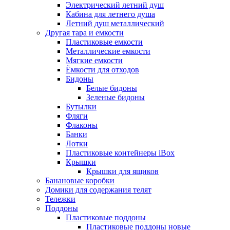
Электрический летний душ
Кабина для летнего душа
Летний душ металлический
Другая тара и емкости
Пластиковые емкости
Металлические емкости
Мягкие емкости
Ёмкости для отходов
Бидоны
Белые бидоны
Зеленые бидоны
Бутылки
Фляги
Флаконы
Банки
Лотки
Пластиковые контейнеры iBox
Крышки
Крышки для ящиков
Банановые коробки
Домики для содержания телят
Тележки
Поддоны
Пластиковые поддоны
Пластиковые поддоны новые