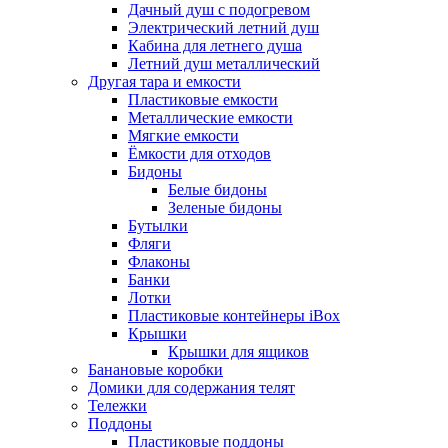
Дачный душ с подогревом
Электрический летний душ
Кабина для летнего душа
Летний душ металлический
Другая тара и емкости
Пластиковые емкости
Металлические емкости
Мягкие емкости
Ёмкости для отходов
Бидоны
Белые бидоны
Зеленые бидоны
Бутылки
Фляги
Флаконы
Банки
Лотки
Пластиковые контейнеры iBox
Крышки
Крышки для ящиков
Банановые коробки
Домики для содержания телят
Тележки
Поддоны
Пластиковые поддоны