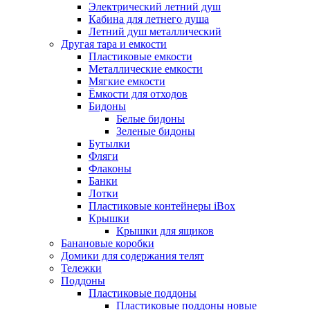
Электрический летний душ
Кабина для летнего душа
Летний душ металлический
Другая тара и емкости
Пластиковые емкости
Металлические емкости
Мягкие емкости
Ёмкости для отходов
Бидоны
Белые бидоны
Зеленые бидоны
Бутылки
Фляги
Флаконы
Банки
Лотки
Пластиковые контейнеры iBox
Крышки
Крышки для ящиков
Банановые коробки
Домики для содержания телят
Тележки
Поддоны
Пластиковые поддоны
Пластиковые поддоны новые