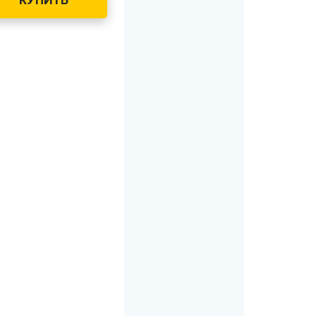
КУПИТЬ
баки 105 литров
 контейнеры 240 литров
 контейнеры 360 литров
 контейнер 660 литров
 баки 750 литров
 контейнеры 770 литров
 баки 800 литров
контейнер 1100 литров