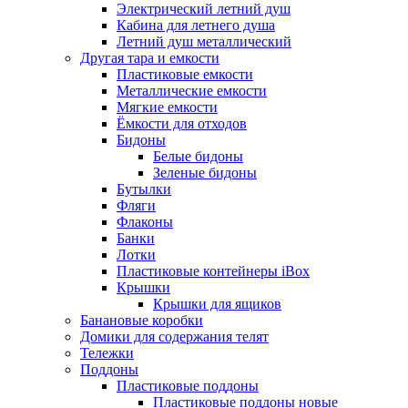
Электрический летний душ
Кабина для летнего душа
Летний душ металлический
Другая тара и емкости
Пластиковые емкости
Металлические емкости
Мягкие емкости
Ёмкости для отходов
Бидоны
Белые бидоны
Зеленые бидоны
Бутылки
Фляги
Флаконы
Банки
Лотки
Пластиковые контейнеры iBox
Крышки
Крышки для ящиков
Банановые коробки
Домики для содержания телят
Тележки
Поддоны
Пластиковые поддоны
Пластиковые поддоны новые