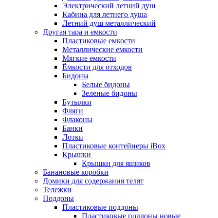
Электрический летний душ
Кабина для летнего душа
Летний душ металлический
Другая тара и емкости
Пластиковые емкости
Металлические емкости
Мягкие емкости
Ёмкости для отходов
Бидоны
Белые бидоны
Зеленые бидоны
Бутылки
Фляги
Флаконы
Банки
Лотки
Пластиковые контейнеры iBox
Крышки
Крышки для ящиков
Банановые коробки
Домики для содержания телят
Тележки
Поддоны
Пластиковые поддоны
Пластиковые поддоны новые