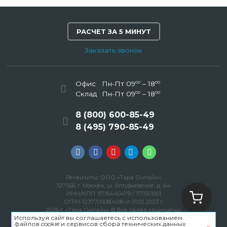
РАСЧЕТ ЗА 5 МИНУТ
Заказать звонок
00
00
Офис
Пн-Пт 09
– 18
00
00
Склад
Пн-Пт 09
– 18
8 (800) 600-85-49
8 (495) 790-85-49
Реквизиты: ООО «Тара Онлайн»
127566, г. Москва, ш. Алтуфьевское, д. 44
ИНН/КПП: 9715440479 / 771501001
ОГРН-1237700080408 от 01.02.2023 г.
2026 г. «Тара Онлайн» © Все права защищены.
Используя сайт вы соглашаетесь с использованием
Политика конфиденциальности
файлов cookie и сервисов сбора технических данных
Пользовательское соглашение