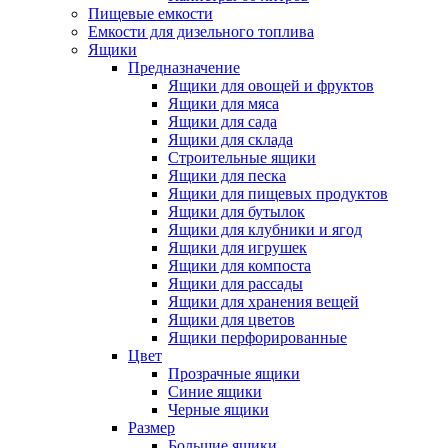
Пищевые емкости
Емкости для дизельного топлива
Ящики
Предназначение
Ящики для овощей и фруктов
Ящики для мяса
Ящики для сада
Ящики для склада
Строительные ящики
Ящики для песка
Ящики для пищевых продуктов
Ящики для бутылок
Ящики для клубники и ягод
Ящики для игрушек
Ящики для компоста
Ящики для рассады
Ящики для хранения вещей
Ящики для цветов
Ящики перфорированные
Цвет
Прозрачные ящики
Синие ящики
Черные ящики
Размер
Большие ящики